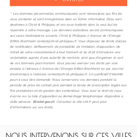
** Les données personnelles communiquées sont nécessaires aux fins de
vous contacter et sont enregistrées dans un fichier informatisé. Elles sont
destinées à Christ & Philippou et ses sous-traitants dans le seul but de
répondre à votre message. Les données collectées seront communiquées
aux seuls destinataires suivants: Christ & Philippou 2 Avenue de l'Énergie
67800 Bischheim contact@christ-philippou.fr. Vous disposez de droits d’accès,
de rectification, d’effacement, de portabilité, de limitation, d’opposition, de
retrait de votre consentement à tout moment et du droit d’introduire une
réclamation auprès d’une autorité de contrôle, ainsi que d’organiser le sort
de vos données post-mortem. Vous pouvez exercer ces droits par voie
postale à l'adresse 2 Avenue de l'Énergie 67800 Bischheim ou par courrier
électronique à l'adresse contact@christ-philippou.fr. Un justificatif d'identité
pourra vous être demandé. Nous conservons vos données pendant la
période de prise de contact puis pendant la durée de prescription légale aux
fins probatoires et de gestion des contentieux. Vous avez le droit de vous
inscrire sur la liste d'opposition au démarchage téléphonique, disponible à
cette adresse :
Bloctel.gouv.fr
. Consultez le site cnil.fr pour plus
d’informations sur vos droits.
NOUS INTERVENONS SUR CES VILLES