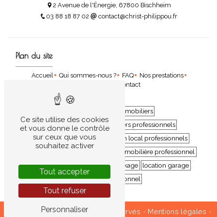
2 Avenue de l'Énergie, 67800 Bischheim
03 88 18 87 02
contact@christ-philippou.fr
Plan du site
Accueil
Qui sommes-nous ?
FAQ
Nos prestations
Nos locations
Contact
location de biens immobiliers
Ce site utilise des cookies
location de biens immobiliers professionnels
et vous donne le contrôle
sur ceux que vous
location professionnels
location local professionnels
souhaitez activer
locations commercial
location immobilière professionnel
location bureau
espace de stockage
location garage
Tout accepter
espace professionnel
Tout refuser
Personnaliser
©
Vistalid
- 2026 - Tous droits réservés -
Mentions légales
-