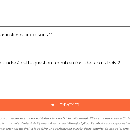
rticulières ci-dessous **
répondre à cette question : combien font deux plus trois ?
ENVOYER
contacter et sont enregistrées dans un fichier informatisé. Elles sont destinées à Christ
 suivants: Christ & Philippou 2 Avenue de l'Énergie 67800 Bischheim contact@christ-philip
à tout moment et du droit d’introduire une réclamation auprès d’une autorité de contrôle, a