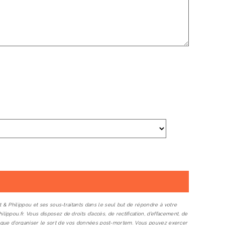
 & Philippou et ses sous-traitants dans le seul but de répondre à votre
pou.fr. Vous disposez de droits d’accès, de rectification, d’effacement, de
insi que d’organiser le sort de vos données post-mortem. Vous pouvez exercer