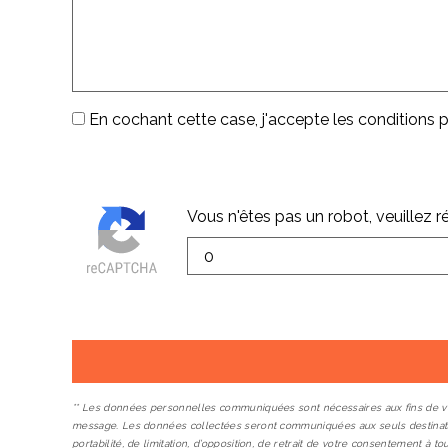
En cochant cette case, j'accepte les conditions pa
Vous n'êtes pas un robot, veuillez 
** Les données personnelles communiquées sont nécessaires aux fins de vous 
message. Les données collectées seront communiquées aux seuls destinataires
portabilité, de limitation, d’opposition, de retrait de votre consentement 