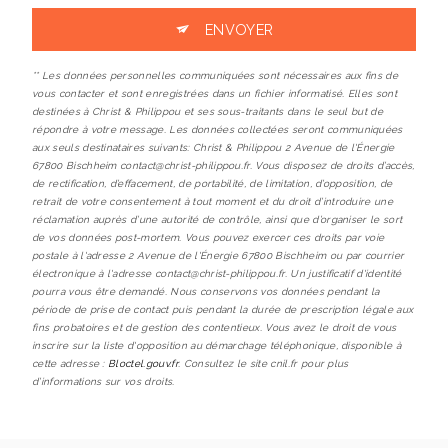
ENVOYER
** Les données personnelles communiquées sont nécessaires aux fins de
vous contacter et sont enregistrées dans un fichier informatisé. Elles sont
destinées à Christ & Philippou et ses sous-traitants dans le seul but de
répondre à votre message. Les données collectées seront communiquées
aux seuls destinataires suivants: Christ & Philippou 2 Avenue de l'Énergie
67800 Bischheim contact@christ-philippou.fr. Vous disposez de droits d’accès,
de rectification, d’effacement, de portabilité, de limitation, d’opposition, de
retrait de votre consentement à tout moment et du droit d’introduire une
réclamation auprès d’une autorité de contrôle, ainsi que d’organiser le sort
de vos données post-mortem. Vous pouvez exercer ces droits par voie
postale à l'adresse 2 Avenue de l'Énergie 67800 Bischheim ou par courrier
électronique à l'adresse contact@christ-philippou.fr. Un justificatif d'identité
pourra vous être demandé. Nous conservons vos données pendant la
période de prise de contact puis pendant la durée de prescription légale aux
fins probatoires et de gestion des contentieux. Vous avez le droit de vous
inscrire sur la liste d'opposition au démarchage téléphonique, disponible à
cette adresse :
Bloctel.gouv.fr
. Consultez le site cnil.fr pour plus
d’informations sur vos droits.