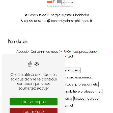
2 Avenue de l'Énergie, 67800 Bischheim
03 88 18 87 02
contact@christ-philippou.fr
Plan du site
Accueil
Qui sommes-nous ?
FAQ
Nos prestations
Nos locations
Contact
location de biens immobiliers
Ce site utilise des cookies
location de biens immobiliers professionnels
et vous donne le contrôle
sur ceux que vous
location professionnels
location local professionnels
souhaitez activer
locations commercial
location immobilière professionnel
location bureau
espace de stockage
location garage
Tout accepter
espace professionnel
Tout refuser