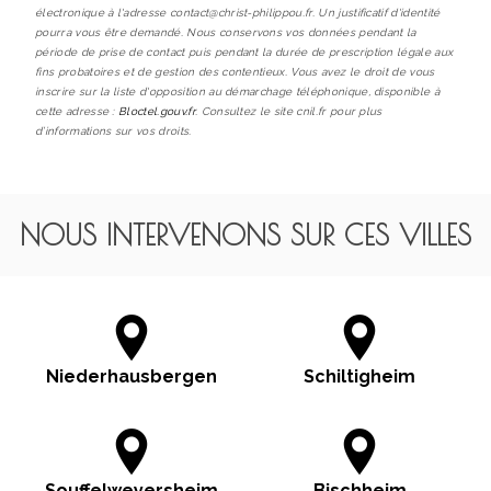
électronique à l'adresse contact@christ-philippou.fr. Un justificatif d'identité
pourra vous être demandé. Nous conservons vos données pendant la
période de prise de contact puis pendant la durée de prescription légale aux
fins probatoires et de gestion des contentieux. Vous avez le droit de vous
inscrire sur la liste d'opposition au démarchage téléphonique, disponible à
cette adresse :
Bloctel.gouv.fr
. Consultez le site cnil.fr pour plus
d’informations sur vos droits.
NOUS INTERVENONS SUR CES VILLES
Niederhausbergen
Schiltigheim
Souffelweyersheim
Bischheim