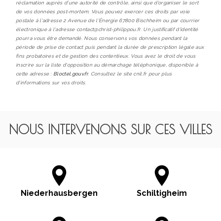
réclamation auprès d’une autorité de contrôle, ainsi que d’organiser le sort
de vos données post-mortem. Vous pouvez exercer ces droits par voie
postale à l'adresse 2 Avenue de l'Énergie 67800 Bischheim ou par courrier
électronique à l'adresse contact@christ-philippou.fr. Un justificatif d'identité
pourra vous être demandé. Nous conservons vos données pendant la
période de prise de contact puis pendant la durée de prescription légale aux
fins probatoires et de gestion des contentieux. Vous avez le droit de vous
inscrire sur la liste d'opposition au démarchage téléphonique, disponible à
cette adresse :
Bloctel.gouv.fr
. Consultez le site cnil.fr pour plus
d’informations sur vos droits.
NOUS INTERVENONS SUR CES VILLES
Niederhausbergen
Schiltigheim