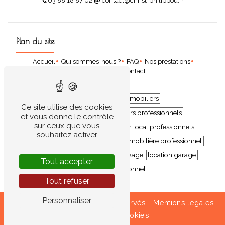
03 88 18 87 02
contact@christ-philippou.fr
Plan du site
Accueil
Qui sommes-nous ?
FAQ
Nos prestations
Nos locations
Contact
location de biens immobiliers
Ce site utilise des cookies
location de biens immobiliers professionnels
et vous donne le contrôle
sur ceux que vous
location professionnels
location local professionnels
souhaitez activer
locations commercial
location immobilière professionnel
location bureau
espace de stockage
location garage
Tout accepter
espace professionnel
Tout refuser
Personnaliser
©
Vistalid
- 2026 - Tous droits réservés -
Mentions légales
-
Gestion des cookies