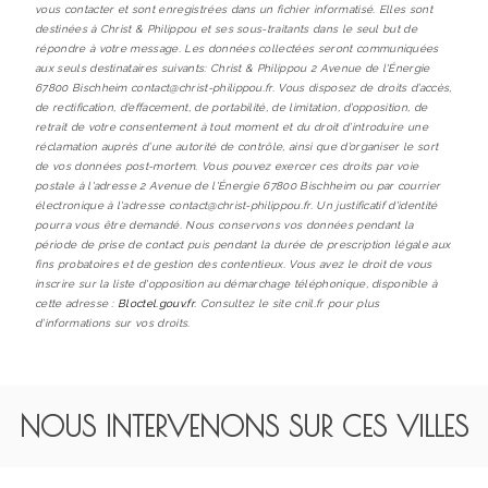
vous contacter et sont enregistrées dans un fichier informatisé. Elles sont
destinées à Christ & Philippou et ses sous-traitants dans le seul but de
répondre à votre message. Les données collectées seront communiquées
aux seuls destinataires suivants: Christ & Philippou 2 Avenue de l'Énergie
67800 Bischheim contact@christ-philippou.fr. Vous disposez de droits d’accès,
de rectification, d’effacement, de portabilité, de limitation, d’opposition, de
retrait de votre consentement à tout moment et du droit d’introduire une
réclamation auprès d’une autorité de contrôle, ainsi que d’organiser le sort
de vos données post-mortem. Vous pouvez exercer ces droits par voie
postale à l'adresse 2 Avenue de l'Énergie 67800 Bischheim ou par courrier
électronique à l'adresse contact@christ-philippou.fr. Un justificatif d'identité
pourra vous être demandé. Nous conservons vos données pendant la
période de prise de contact puis pendant la durée de prescription légale aux
fins probatoires et de gestion des contentieux. Vous avez le droit de vous
inscrire sur la liste d'opposition au démarchage téléphonique, disponible à
cette adresse :
Bloctel.gouv.fr
. Consultez le site cnil.fr pour plus
d’informations sur vos droits.
NOUS INTERVENONS SUR CES VILLES