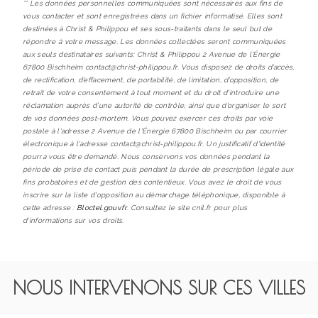
** Les données personnelles communiquées sont nécessaires aux fins de
vous contacter et sont enregistrées dans un fichier informatisé. Elles sont
destinées à Christ & Philippou et ses sous-traitants dans le seul but de
répondre à votre message. Les données collectées seront communiquées
aux seuls destinataires suivants: Christ & Philippou 2 Avenue de l'Énergie
67800 Bischheim contact@christ-philippou.fr. Vous disposez de droits d’accès,
de rectification, d’effacement, de portabilité, de limitation, d’opposition, de
retrait de votre consentement à tout moment et du droit d’introduire une
réclamation auprès d’une autorité de contrôle, ainsi que d’organiser le sort
de vos données post-mortem. Vous pouvez exercer ces droits par voie
postale à l'adresse 2 Avenue de l'Énergie 67800 Bischheim ou par courrier
électronique à l'adresse contact@christ-philippou.fr. Un justificatif d'identité
pourra vous être demandé. Nous conservons vos données pendant la
période de prise de contact puis pendant la durée de prescription légale aux
fins probatoires et de gestion des contentieux. Vous avez le droit de vous
inscrire sur la liste d'opposition au démarchage téléphonique, disponible à
cette adresse :
Bloctel.gouv.fr
. Consultez le site cnil.fr pour plus
d’informations sur vos droits.
NOUS INTERVENONS SUR CES VILLES